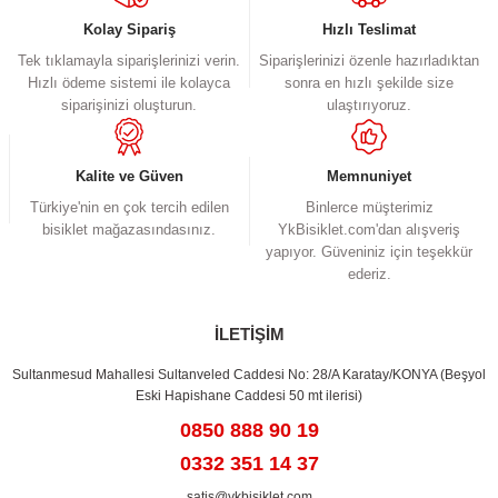
Kolay Sipariş
Hızlı Teslimat
Tek tıklamayla siparişlerinizi verin.
Siparişlerinizi özenle hazırladıktan
Hızlı ödeme sistemi ile kolayca
sonra en hızlı şekilde size
siparişinizi oluşturun.
ulaştırıyoruz.
Kalite ve Güven
Memnuniyet
Türkiye'nin en çok tercih edilen
Binlerce müşterimiz
bisiklet mağazasındasınız.
YkBisiklet.com'dan alışveriş
yapıyor. Güveniniz için teşekkür
ederiz.
İLETİŞİM
Sultanmesud Mahallesi Sultanveled Caddesi No: 28/A Karatay/KONYA (Beşyol
Eski Hapishane Caddesi 50 mt ilerisi)
0850 888 90 19
0332 351 14 37
satis@ykbisiklet.com