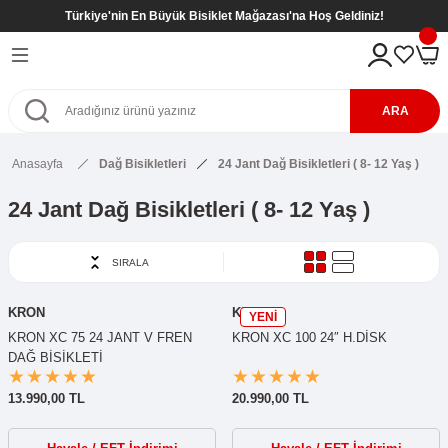
Türkiye'nin En Büyük Bisiklet Mağazası'na Hoş Geldiniz!
Geri Dön
Geri Dön
Geri Dön
Geri Dön
eri
kletleri
tleri
tleri
ARA
Bisikletleri
kletleri
Anasayfa
Dağ Bisikletleri
24 Jant Dağ Bisikletleri ( 8- 12 Yaş )
etleri
Bisikletleri
sikletleri
24 Jant Dağ Bisikletleri ( 8- 12 Yaş )
kletleri
kletleri ( 8- 12 Yaş )
kletleri
SIRALA
etleri
r
kletleri ( 8- 12 Yaş )
KRON
KRON
YENİ
etleri ( 8- 12 Yaş )
SİKLETLER
ş)
KRON XC 75 24 JANT V FREN
KRON XC 100 24″ H.DİSK
DAĞ BİSİKLETİ
etleri ( 6- 9 Yaş )
13.990,00 TL
20.990,00 TL