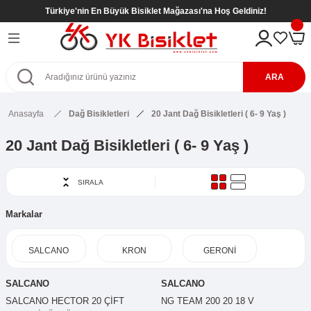
Türkiye'nin En Büyük Bisiklet Mağazası'na Hoş Geldiniz!
Geri Dön
Geri Dön
Geri Dön
Geri Dön
eri
kletleri
tleri
tleri
ARA
Bisikletleri
kletleri
Anasayfa
Dağ Bisikletleri
20 Jant Dağ Bisikletleri ( 6- 9 Yaş )
etleri
Bisikletleri
sikletleri
20 Jant Dağ Bisikletleri ( 6- 9 Yaş )
kletleri
kletleri ( 8- 12 Yaş )
kletleri
SIRALA
etleri
r
kletleri ( 8- 12 Yaş )
Markalar
etleri ( 8- 12 Yaş )
SİKLETLER
ş)
SALCANO
KRON
GERONİ
etleri ( 6- 9 Yaş )
SALCANO
SALCANO
SALCANO HECTOR 20 ÇİFT
NG TEAM 200 20 18 V