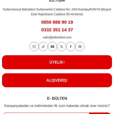
İLETİŞİM
Sultanmesud Mahallesi Sultanveled Caddesi No: 28/A Karatay/KONYA (Beşyol
Eski Hapishane Caddesi 50 mt ilerisi)
0850 888 90 19
0332 351 14 37
satis@ykbisiklet.com
ÜYELİK
ALIŞVERİŞ
E- BÜLTEN
Kampanyalardan ve indirimlerden ilk sizin haberdar olmak ister misiniz?