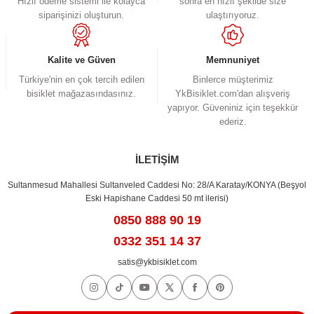
Hızlı ödeme sistemi ile kolayca
sonra en hızlı şekilde size
siparişinizi oluşturun.
ulaştırıyoruz.
Kalite ve Güven
Memnuniyet
Türkiye'nin en çok tercih edilen
Binlerce müşterimiz
bisiklet mağazasındasınız.
YkBisiklet.com'dan alışveriş
yapıyor. Güveniniz için teşekkür
ederiz.
İLETİŞİM
Sultanmesud Mahallesi Sultanveled Caddesi No: 28/A Karatay/KONYA (Beşyol
Eski Hapishane Caddesi 50 mt ilerisi)
0850 888 90 19
0332 351 14 37
satis@ykbisiklet.com