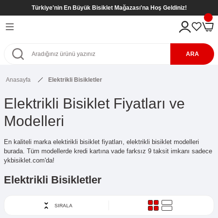
Türkiye'nin En Büyük Bisiklet Mağazası'na Hoş Geldiniz!
Geri Dön
Geri Dön
Geri Dön
Geri Dön
eri
kletleri
tleri
tleri
ARA
Bisikletleri
kletleri
Anasayfa
Elektrikli Bisikletler
etleri
Bisikletleri
sikletleri
Elektrikli Bisiklet Fiyatları ve
kletleri
kletleri ( 8- 12 Yaş )
kletleri
Modelleri
etleri
r
kletleri ( 8- 12 Yaş )
En kaliteli marka elektirikli bisiklet fiyatları, elektrikli bisiklet modelleri
burada. Tüm modellerde kredi kartına vade farksız 9 taksit imkanı sadece
etleri ( 8- 12 Yaş )
SİKLETLER
ş)
ykbisiklet.com'da!
Elektrikli Bisikletler
etleri ( 6- 9 Yaş )
SIRALA