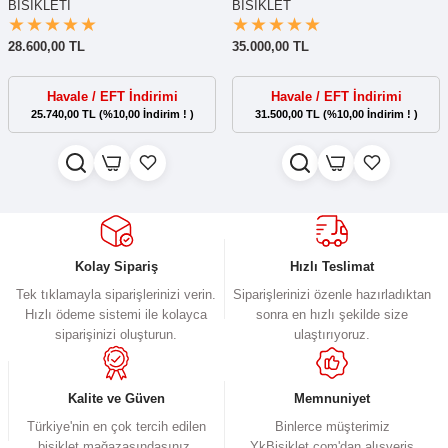
BİSİKLETİ
BİSİKLET
28.600,00 TL
35.000,00 TL
Havale / EFT İndirimi
Havale / EFT İndirimi
25.740,00 TL (%10,00 İndirim ! )
31.500,00 TL (%10,00 İndirim ! )
Kolay Sipariş
Hızlı Teslimat
Tek tıklamayla siparişlerinizi verin.
Siparişlerinizi özenle hazırladıktan
Hızlı ödeme sistemi ile kolayca
sonra en hızlı şekilde size
siparişinizi oluşturun.
ulaştırıyoruz.
Kalite ve Güven
Memnuniyet
Türkiye'nin en çok tercih edilen
Binlerce müşterimiz
bisiklet mağazasındasınız.
YkBisiklet.com'dan alışveriş