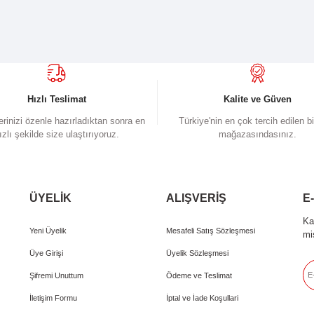
 ve diğer konularda yetersiz gördüğünüz noktaları öneri formunu kullanarak taraf
Bu ürüne ilk yorumu siz 
iyor.
Yorum Yaz