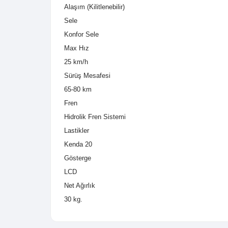
konforlu ve pratik bir sürüş deneyimi sun
Ryder Gibbon ile yeni bir sürüş deneyimi
Şasi
20
Akü
48V 20 Ah (LG)
Ön Süspansiyon
Alaşım (Kilitlenebilir)
Sele
Konfor Sele
Max Hız
25 km/h
Sürüş Mesafesi
65-80 km