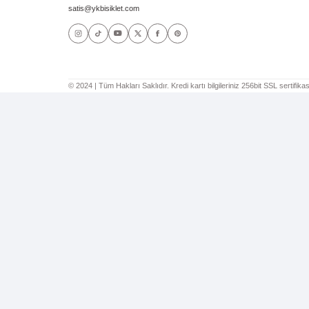
Ürün bilgilerinde hatalar bulunuyor.
Ürün fiyatı diğer sitelerden daha pahalı.
Bu ürüne benzer farklı alternatifler olmalı.
Kolay Sipariş
Tek tıklamayla siparişlerinizi verin. Hızlı
ödeme sistemi ile kolayca siparişinizi
oluşturun.
İLETİŞİM
Sultanmesud Mahallesi Sultanveled Caddesi No: 28/A
Karatay/KONYA (Beşyol Eski Hapishane Caddesi 50
mt ilerisi)
0850 888 90 19
0332 351 14 37