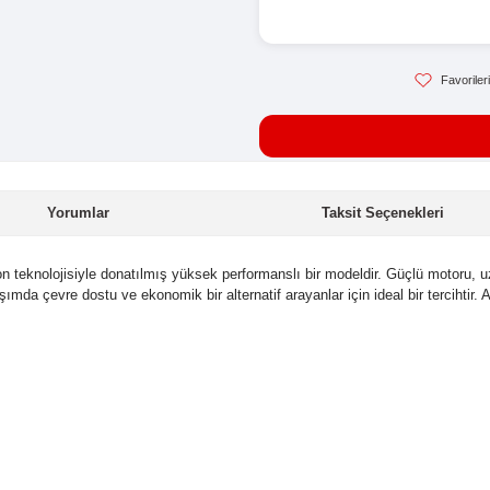
Sto
Kat
Hav
48
Yorumlar
ikletlerin en son teknolojisiyle donatılmış yüksek performanslı 