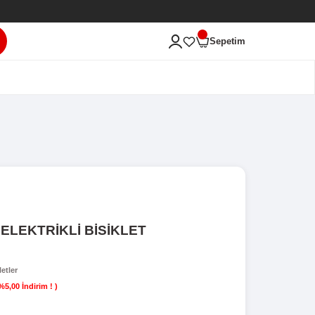
ası'na Hoş Geldiniz!
ARA
ERİ
PE RYDER GİBBON ELEKTRİKLİ BİSİK