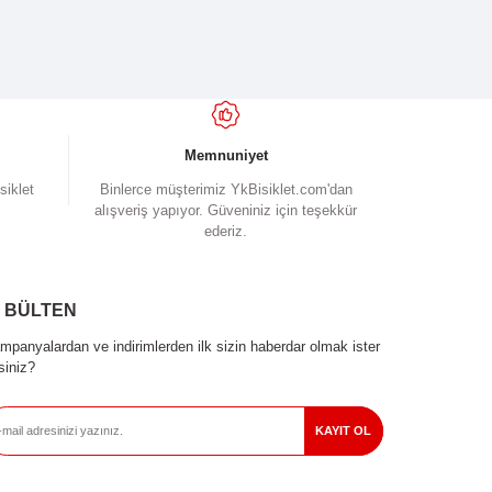
ımıza iletebilirsiniz.
yapın!