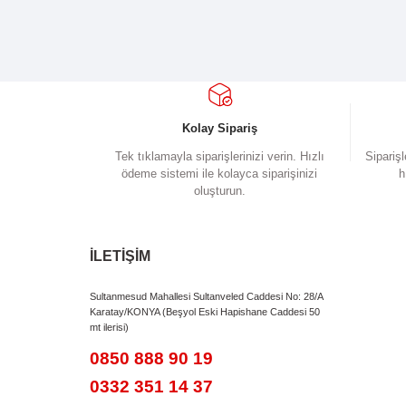
Fren
Hidrolik Fren Sistemi
Lastikler
Kenda 20
Gösterge
LCD
Net Ağırlık
30 kg.
Bu ürünün fiyat bilgisi, resim, ürün açıklamalarında
Görüş ve önerileriniz için teşekkür ederiz.
Ürün resmi kalitesiz, bozuk veya görüntülenem
Ürün açıklamasında eksik bilgiler bulunuyor.