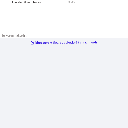
Hızlı Teslimat
Siparişlerinizi özenle hazırladıktan sonra en
Tü
hızlı şekilde size ulaştırıyoruz.
Gönder
ÜYELİK
ALI
Yeni Üyelik
Mesafe
Üye Girişi
Üyelik
Şifremi Unuttum
Ödeme
İletişim Formu
İptal v