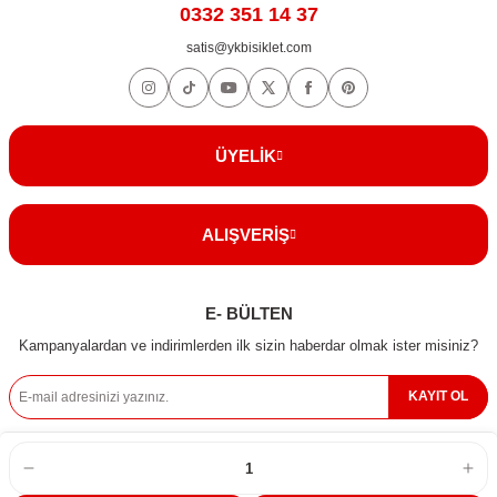
0332 351 14 37
satis@ykbisiklet.com
ÜYELİK
ALIŞVERİŞ
E- BÜLTEN
Kampanyalardan ve indirimlerden ilk sizin haberdar olmak ister misiniz?
KAYIT OL
© 2024 | Tüm Hakları Saklıdır. Kredi kartı bilgileriniz 256bit SSL sertifikası ile
korunmaktadır.