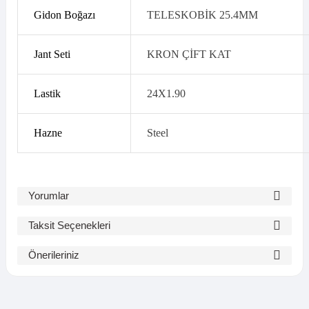
Gidon Boğazı
TELESKOBİK 25.4MM
Jant Seti
KRON ÇİFT KAT
Lastik
24X1.90
Hazne
Steel
Yorumlar
Taksit Seçenekleri
Bu ürüne ilk yorumu siz yapın!
Önerileriniz
Bu ürünün fiyat bilgisi, resim, ürün açıklamalarında ve diğer
Yorum Yaz
konularda yetersiz gördüğünüz noktaları öneri formunu kullanarak
tarafımıza iletebilirsiniz.