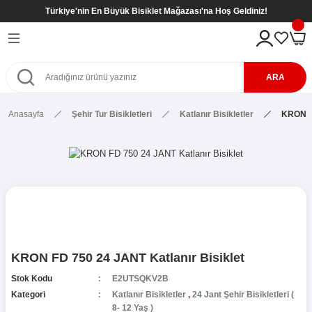
Türkiye'nin En Büyük Bisiklet Mağazası'na Hoş Geldiniz!
Geri Dön
Geri Dön
Geri Dön
Geri Dön
eri
kletleri
tleri
tleri
ARA
Bisikletleri
kletleri
Anasayfa
Şehir Tur Bisikletleri
Katlanır Bisikletler
KRON FD
etleri
Bisikletleri
sikletleri
kletleri
kletleri ( 8- 12 Yaş )
kletleri
etleri
r
kletleri ( 8- 12 Yaş )
etleri ( 8- 12 Yaş )
SİKLETLER
ş)
KRON FD 750 24 JANT Katlanır Bisiklet
etleri ( 6- 9 Yaş )
Stok Kodu
E2UTSQKV2B
Kategori
Katlanır Bisikletler
,
24 Jant Şehir Bisikletleri (
8- 12 Yaş )