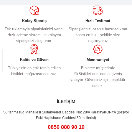
Görüş ve önerileriniz için teşekkür ederiz.
Ürün resmi kalitesiz, bozuk veya görüntülenemiyor.
Kolay Sipariş
Hızlı Teslimat
Ürün açıklamasında eksik bilgiler bulunuyor.
Tek tıklamayla siparişlerinizi verin.
Siparişlerinizi özenle hazırladıktan
Hızlı ödeme sistemi ile kolayca
sonra en hızlı şekilde size
Ürün bilgilerinde hatalar bulunuyor.
siparişinizi oluşturun.
ulaştırıyoruz.
Ürün fiyatı diğer sitelerden daha pahalı.
Bu ürüne benzer farklı alternatifler olmalı.
Kalite ve Güven
Memnuniyet
Türkiye'nin en çok tercih edilen
Binlerce müşterimiz
bisiklet mağazasındasınız.
YkBisiklet.com'dan alışveriş
yapıyor. Güveniniz için teşekkür
ederiz.
Gönder
İLETİŞİM
Sultanmesud Mahallesi Sultanveled Caddesi No: 28/A Karatay/KONYA (Beşyol
Eski Hapishane Caddesi 50 mt ilerisi)
0850 888 90 19