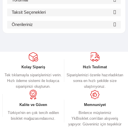
Taksit Seçenekleri
Bu ürüne ilk yorumu siz yapın!
Önerileriniz
Bu ürünün fiyat bilgisi, resim, ürün açıklamalarında ve diğer
Yorum Yaz
konularda yetersiz gördüğünüz noktaları öneri formunu kullanarak
tarafımıza iletebilirsiniz.
Görüş ve önerileriniz için teşekkür ederiz.
Ürün resmi kalitesiz, bozuk veya görüntülenemiyor.
Kolay Sipariş
Hızlı Teslimat
Ürün açıklamasında eksik bilgiler bulunuyor.
Tek tıklamayla siparişlerinizi verin.
Siparişlerinizi özenle hazırladıktan
Hızlı ödeme sistemi ile kolayca
sonra en hızlı şekilde size
Ürün bilgilerinde hatalar bulunuyor.
siparişinizi oluşturun.
ulaştırıyoruz.
Ürün fiyatı diğer sitelerden daha pahalı.
Bu ürüne benzer farklı alternatifler olmalı.
Kalite ve Güven
Memnuniyet
Türkiye'nin en çok tercih edilen
Binlerce müşterimiz
bisiklet mağazasındasınız.
YkBisiklet.com'dan alışveriş
yapıyor. Güveniniz için teşekkür