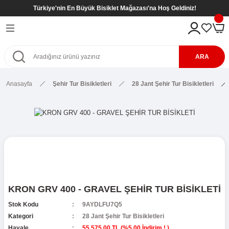
Türkiye'nin En Büyük Bisiklet Mağazası'na Hoş Geldiniz!
Geri Dön
Geri Dön
Geri Dön
Geri Dön
eri
kletleri
tleri
tleri
ARA
Bisikletleri
kletleri
Anasayfa
Şehir Tur Bisikletleri
28 Jant Şehir Tur Bisikletleri
etleri
Bisikletleri
sikletleri
kletleri
kletleri ( 8- 12 Yaş )
kletleri
etleri
r
kletleri ( 8- 12 Yaş )
etleri ( 8- 12 Yaş )
SİKLETLER
ş)
KRON GRV 400 - GRAVEL ŞEHİR TUR BİSİKLETİ
etleri ( 6- 9 Yaş )
Stok Kodu
9AYDLFU7Q5
Kategori
28 Jant Şehir Tur Bisikletleri
Havale
55.575,00 TL (%5,00 İndirim ! )