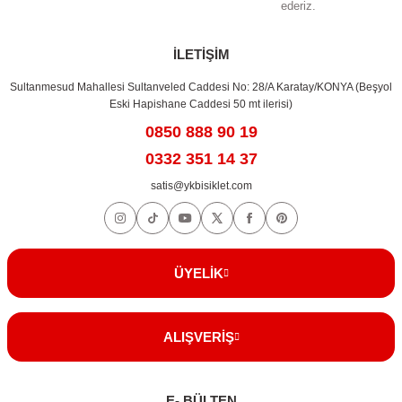
ederiz.
Gönder
İLETİŞİM
Sultanmesud Mahallesi Sultanveled Caddesi No: 28/A Karatay/KONYA (Beşyol
Eski Hapishane Caddesi 50 mt ilerisi)
0850 888 90 19
0332 351 14 37
satis@ykbisiklet.com
ÜYELİK
ALIŞVERİŞ
E- BÜLTEN