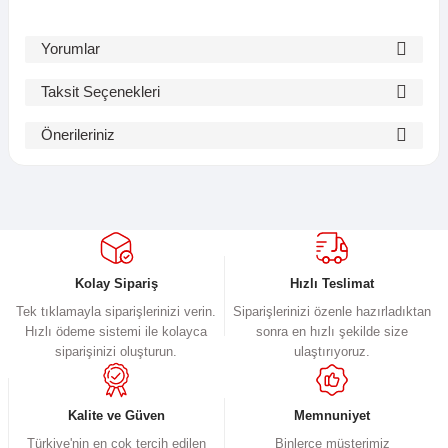
Yorumlar
Taksit Seçenekleri
Bu ürüne ilk yorumu siz yapın!
Önerileriniz
Bu ürünün fiyat bilgisi, resim, ürün açıklamalarında ve diğer
Yorum Yaz
konularda yetersiz gördüğünüz noktaları öneri formunu kullanarak
tarafımıza iletebilirsiniz.
Görüş ve önerileriniz için teşekkür ederiz.
Ürün resmi kalitesiz, bozuk veya görüntülenemiyor.
Kolay Sipariş
Hızlı Teslimat
Ürün açıklamasında eksik bilgiler bulunuyor.
Tek tıklamayla siparişlerinizi verin.
Siparişlerinizi özenle hazırladıktan
Hızlı ödeme sistemi ile kolayca
sonra en hızlı şekilde size
Ürün bilgilerinde hatalar bulunuyor.
siparişinizi oluşturun.
ulaştırıyoruz.
Ürün fiyatı diğer sitelerden daha pahalı.
Bu ürüne benzer farklı alternatifler olmalı.
Kalite ve Güven
Memnuniyet
Türkiye'nin en çok tercih edilen
Binlerce müşterimiz