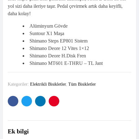
yol sizi daha ileriye taşır. Pedal çevirmek artık daha keyifli,
daha kolay!
Alüminyum Gövde
Suntour X1 Maşa
Shimano Steps EP801 Sistem
Shimano Deore 12 Vites 1×12
Shimano Deore H.Disk Fren
Shimano MT601 E-THRU – TL Jant
Kategoriler:
Elektrikli Bisikletler
,
Tüm Bisikletler
Facebook
Twitter
Linkedın
Pinterest'in
Ek bilgi