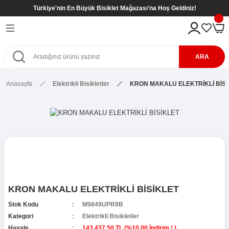
Türkiye'nin En Büyük Bisiklet Mağazası'na Hoş Geldiniz!
Geri Dön
Geri Dön
Geri Dön
Geri Dön
eri
kletleri
tleri
tleri
ARA
Bisikletleri
kletleri
Anasayfa
Elektrikli Bisikletler
KRON MAKALU ELEKTRİKLİ BİSİ
etleri
Bisikletleri
sikletleri
kletleri
kletleri ( 8- 12 Yaş )
kletleri
etleri
r
kletleri ( 8- 12 Yaş )
etleri ( 8- 12 Yaş )
SİKLETLER
ş)
KRON MAKALU ELEKTRİKLİ BİSİKLET
etleri ( 6- 9 Yaş )
Stok Kodu
M9849UPR9B
Kategori
Elektrikli Bisikletler
Havale
143.437,50 TL (%10,00 İndirim ! )