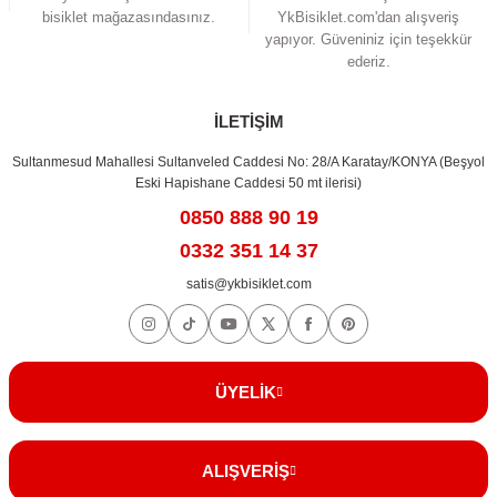
bisiklet mağazasındasınız.
YkBisiklet.com'dan alışveriş
yapıyor. Güveniniz için teşekkür
ederiz.
Gönder
İLETİŞİM
Sultanmesud Mahallesi Sultanveled Caddesi No: 28/A Karatay/KONYA (Beşyol
Eski Hapishane Caddesi 50 mt ilerisi)
0850 888 90 19
0332 351 14 37
satis@ykbisiklet.com
ÜYELİK
ALIŞVERİŞ