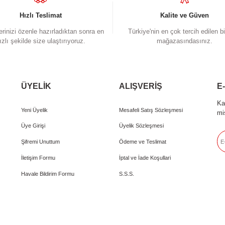
 ve diğer konularda yetersiz gördüğünüz noktaları öneri formunu kullanarak taraf
Bu ürüne ilk yorumu siz 
iyor.
Yorum Yaz
Hızlı Teslimat
Siparişlerinizi özenle hazırladıktan sonra en
Tü
hızlı şekilde size ulaştırıyoruz.