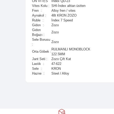
28" TX75 MAN
Kadro :
28" City 6061 Pg Alüminy
Kadro
16” - 18" - 20"
Ölçüsü :
Fren Tipi :
V-Brake
Maşa :
KRON
SHIMANO TOURNEY RD-
Arka Vites :
TZ500
ÖN VİTES
İndex QD-23
Vites Kolu :
SHI-İndex alttan üstten
Fren :
Alloy fren / vites
Aynakol :
48t KRON ZOZO
Ruble :
İndex 7 Speed
Gidon :
Zozo
Gidon
Zozo
Boğazı :
Sele Borusu
Zozo
: