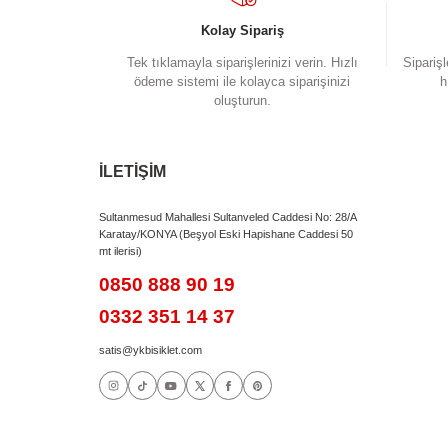
RULMANLI MONOBLOCK
Orta Göbek :
122.5MM
Jant Seti :
Zozo Çift Kat
Lastik :
47-622
Sele :
KRON
Hazne :
Steel / Alloy
Bu ürünün fiyat bilgisi, resim, ürün açıklamalarında
Görüş ve önerileriniz için teşekkür ederiz.
Ürün resmi kalitesiz, bozuk veya görüntülenem
Ürün açıklamasında eksik bilgiler bulunuyor.
Ürün bilgilerinde hatalar bulunuyor.
Ürün fiyatı diğer sitelerden daha pahalı.
Bu ürüne benzer farklı alternatifler olmalı.
Kolay Sipariş
Tek tıklamayla siparişlerinizi verin. Hızlı
ödeme sistemi ile kolayca siparişinizi