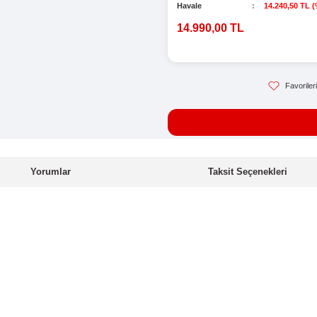
Sto
Kat
Gar
Hav
14
Yorumlar