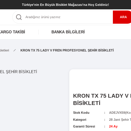
Türkiye'nin En Büyük Bisiklet Mağaz
KARGO TAKİBİ
BANKA BİLGİL
nt Şehir Tur Bisikletleri
KRON TX 75 LADY V FREN PROFESYO
K
B