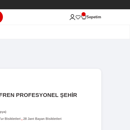
ası'na Hoş Geldiniz!
ARA
ERİ
NEL ŞEHİR BİSİKLETİ
RON TX 75 LADY V FREN PROFESYON
İSİKLETİ