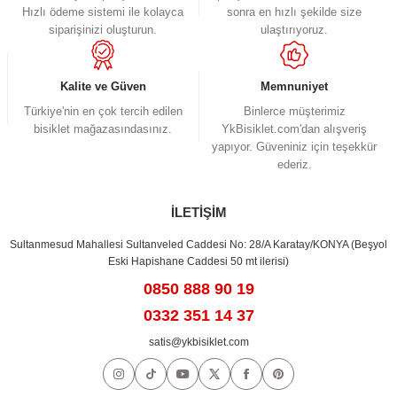
Hızlı ödeme sistemi ile kolayca
sonra en hızlı şekilde size
Ürün bilgilerinde hatalar bulunuyor.
siparişinizi oluşturun.
ulaştırıyoruz.
Ürün fiyatı diğer sitelerden daha pahalı.
Bu ürüne benzer farklı alternatifler olmalı.
Kalite ve Güven
Memnuniyet
Türkiye'nin en çok tercih edilen
Binlerce müşterimiz
bisiklet mağazasındasınız.
YkBisiklet.com'dan alışveriş
yapıyor. Güveniniz için teşekkür
ederiz.
Gönder
İLETİŞİM
Sultanmesud Mahallesi Sultanveled Caddesi No: 28/A Karatay/KONYA (Beşyol
Eski Hapishane Caddesi 50 mt ilerisi)
0850 888 90 19
0332 351 14 37
satis@ykbisiklet.com