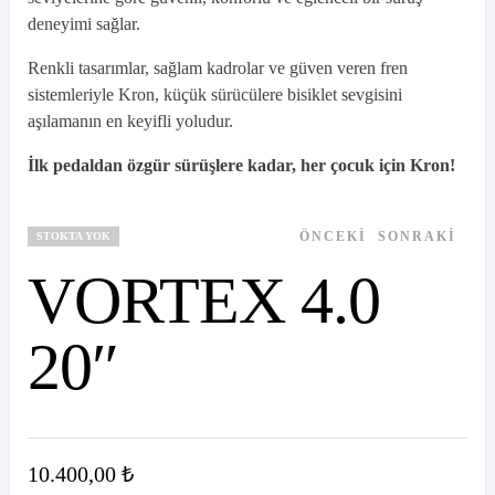
deneyimi sağlar.
Renkli tasarımlar, sağlam kadrolar ve güven veren fren
sistemleriyle Kron, küçük sürücülere bisiklet sevgisini
aşılamanın en keyifli yoludur.
İlk pedaldan özgür sürüşlere kadar, her çocuk için Kron!
ÖNCEKI
SONRAKI
STOKTA YOK
VORTEX 4.0
11.050,00
₺
20″
11.375,00
₺
10.400,00
₺