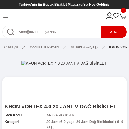
Türkiye'nin En Büyük Bisiklet Mağazası'na Hoş Geldiniz!
Geri Dön
Geri Dön
Geri Dön
Geri Dön
eri
kletleri
tleri
tleri
ARA
Bisikletleri
kletleri
Anasayfa
Çocuk Bisikletleri
20 Jant (6-9 yaş)
KRON VORTE
etleri
Bisikletleri
sikletleri
kletleri
kletleri ( 8- 12 Yaş )
kletleri
etleri
r
kletleri ( 8- 12 Yaş )
etleri ( 8- 12 Yaş )
SİKLETLER
ş)
KRON VORTEX 4.0 20 JANT V DAĞ BİSİKLETİ
etleri ( 6- 9 Yaş )
Stok Kodu
ANZ24SKYKSFK
Kategori
20 Jant (6-9 yaş)
,
20 Jant Dağ Bisikletleri ( 6- 9
Yaş )