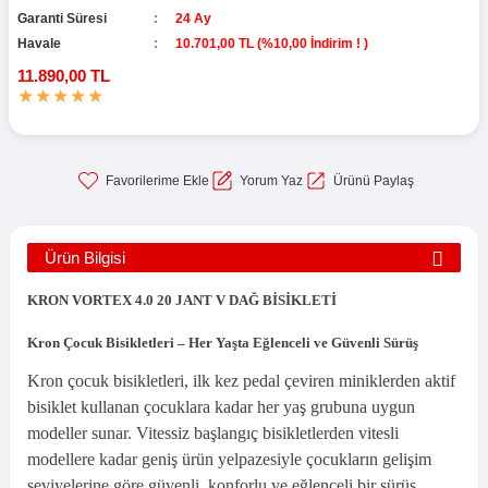
Garanti Süresi
24 Ay
Havale
10.701,00 TL (%10,00 İndirim ! )
11.890,00 TL
Yorum Yaz
Ürünü Paylaş
Ürün Bilgisi
KRON VORTEX 4.0 20 JANT V DAĞ BİSİKLETİ
Kron Çocuk Bisikletleri – Her Yaşta Eğlenceli ve Güvenli Sürüş
Kron çocuk bisikletleri, ilk kez pedal çeviren miniklerden aktif
bisiklet kullanan çocuklara kadar her yaş grubuna uygun
modeller sunar. Vitessiz başlangıç bisikletlerden vitesli
modellere kadar geniş ürün yelpazesiyle çocukların gelişim
seviyelerine göre güvenli, konforlu ve eğlenceli bir sürüş