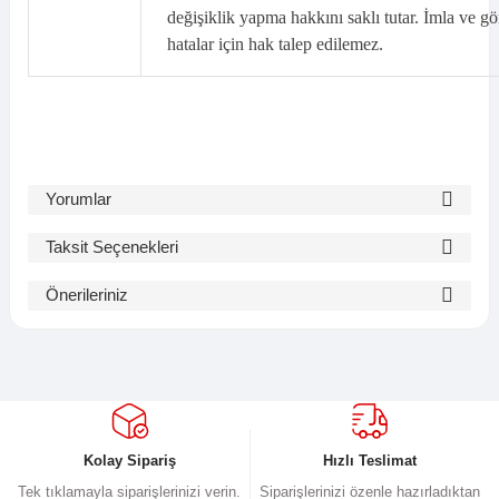
değişiklik yapma hakkını saklı tutar. İmla ve gö
hatalar için hak talep edilemez.
Yorumlar
Taksit Seçenekleri
Bu ürüne ilk yorumu siz yapın!
Önerileriniz
Bu ürünün fiyat bilgisi, resim, ürün açıklamalarında ve diğer
Yorum Yaz
konularda yetersiz gördüğünüz noktaları öneri formunu kullanarak
tarafımıza iletebilirsiniz.
Görüş ve önerileriniz için teşekkür ederiz.
Ürün resmi kalitesiz, bozuk veya görüntülenemiyor.
Kolay Sipariş
Hızlı Teslimat
Ürün açıklamasında eksik bilgiler bulunuyor.
Tek tıklamayla siparişlerinizi verin.
Siparişlerinizi özenle hazırladıktan