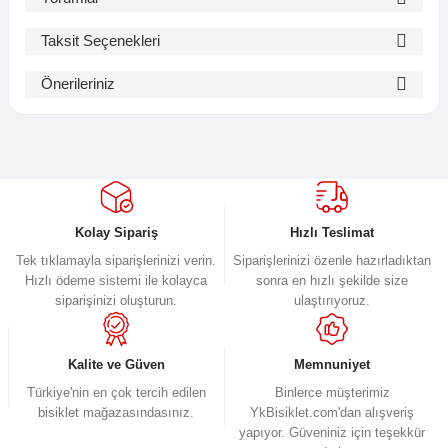
Taksit Seçenekleri
Bu ürüne ilk yorumu siz yapın!
Önerileriniz
Bu ürünün fiyat bilgisi, resim, ürün açıklamalarında ve diğer
Yorum Yaz
konularda yetersiz gördüğünüz noktaları öneri formunu kullanarak
tarafımıza iletebilirsiniz.
Görüş ve önerileriniz için teşekkür ederiz.
Ürün resmi kalitesiz, bozuk veya görüntülenemiyor.
Kolay Sipariş
Hızlı Teslimat
Ürün açıklamasında eksik bilgiler bulunuyor.
Tek tıklamayla siparişlerinizi verin.
Siparişlerinizi özenle hazırladıktan
Hızlı ödeme sistemi ile kolayca
sonra en hızlı şekilde size
Ürün bilgilerinde hatalar bulunuyor.
siparişinizi oluşturun.
ulaştırıyoruz.
Ürün fiyatı diğer sitelerden daha pahalı.
Bu ürüne benzer farklı alternatifler olmalı.
Kalite ve Güven
Memnuniyet
Türkiye'nin en çok tercih edilen
Binlerce müşterimiz
bisiklet mağazasındasınız.
YkBisiklet.com'dan alışveriş
yapıyor. Güveniniz için teşekkür