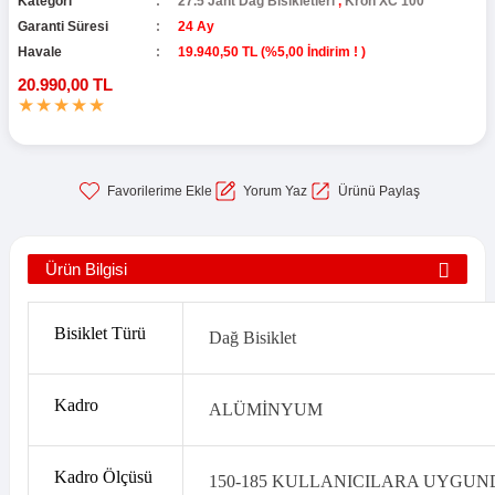
Kategori
27.5 Jant Dağ Bisikletleri
,
Kron XC 100
Garanti Süresi
24 Ay
Havale
19.940,50 TL (%5,00 İndirim ! )
20.990,00 TL
Yorum Yaz
Ürünü Paylaş
Ürün Bilgisi
Bisiklet Türü
Dağ Bisiklet
Kadro
ALÜMİNYUM
Kadro Ölçüsü
150-185 KULLANICILARA UYGU