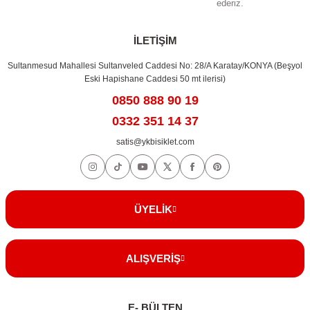
ederiz.
Gönder
İLETİŞİM
Sultanmesud Mahallesi Sultanveled Caddesi No: 28/A Karatay/KONYA (Beşyol
Eski Hapishane Caddesi 50 mt ilerisi)
0850 888 90 19
0332 351 14 37
satis@ykbisiklet.com
ÜYELİK
ALIŞVERİŞ
E- BÜLTEN