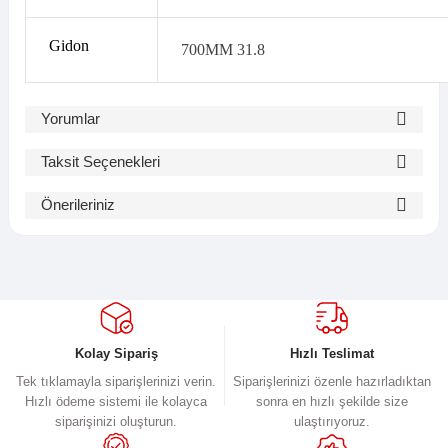
Gidon
700MM 31.8
Yorumlar
Taksit Seçenekleri
Bu ürüne ilk yorumu siz yapın!
Önerileriniz
Bu ürünün fiyat bilgisi, resim, ürün açıklamalarında ve diğer
Yorum Yaz
konularda yetersiz gördüğünüz noktaları öneri formunu kullanarak
tarafımıza iletebilirsiniz.
Görüş ve önerileriniz için teşekkür ederiz.
Ürün resmi kalitesiz, bozuk veya görüntülenemiyor.
Kolay Sipariş
Hızlı Teslimat
Ürün açıklamasında eksik bilgiler bulunuyor.
Tek tıklamayla siparişlerinizi verin.
Siparişlerinizi özenle hazırladıktan
Hızlı ödeme sistemi ile kolayca
sonra en hızlı şekilde size
Ürün bilgilerinde hatalar bulunuyor.
siparişinizi oluşturun.
ulaştırıyoruz.
Ürün fiyatı diğer sitelerden daha pahalı.