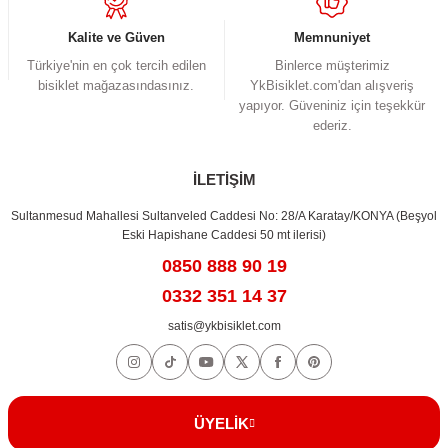
Bu ürüne benzer farklı alternatifler olmalı.
Kalite ve Güven
Memnuniyet
Türkiye'nin en çok tercih edilen
Binlerce müşterimiz
bisiklet mağazasındasınız.
YkBisiklet.com'dan alışveriş
yapıyor. Güveniniz için teşekkür
ederiz.
Gönder
İLETİŞİM
Sultanmesud Mahallesi Sultanveled Caddesi No: 28/A Karatay/KONYA (Beşyol
Eski Hapishane Caddesi 50 mt ilerisi)
0850 888 90 19
0332 351 14 37
satis@ykbisiklet.com
ÜYELİK