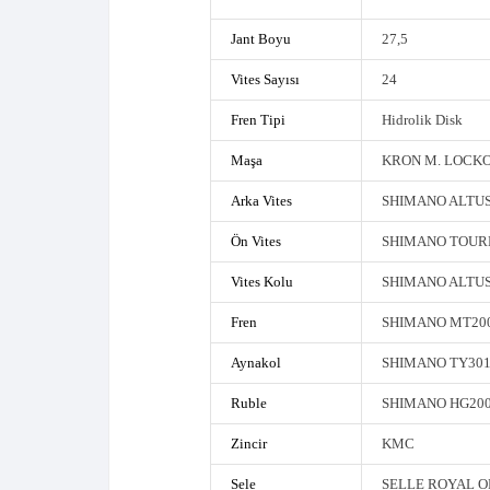
Ürün Bilgisi
Ürün Açıklaması
Bisiklet Türü
D
Kadro
A
Jant Boyu
2
Vites Sayısı
2
Fren Tipi
H
Maşa
K