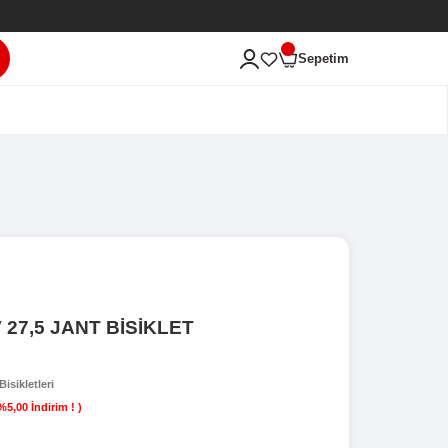
ası'na Hoş Geldiniz!
ARA
ERİ
RON XC 300 HD 24V 27,5 JANT BİSİKL