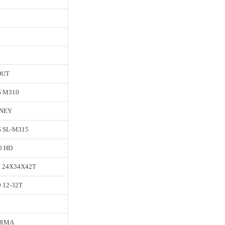
Yorumlar
ağ Bisiklet
LÜMİNYUM
7,5
4
idrolik Disk
RON M. LOCKOUT