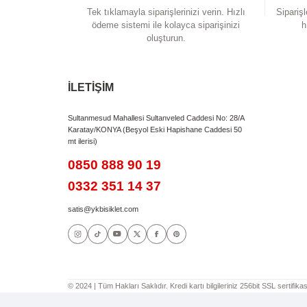
Gidon Boğazı
Jant Seti
K
Lastik
C
Hazne
S
Bu ürünün fiyat bilgisi, resim, ürün açıklamalarında
Görüş ve önerileriniz için teşekkür ederiz.
Ürün resmi kalitesiz, bozuk veya görüntülenem
Ürün açıklamasında eksik bilgiler bulunuyor.
Ürün bilgilerinde hatalar bulunuyor.
Ürün fiyatı diğer sitelerden daha pahalı.
Bu ürüne benzer farklı alternatifler olmalı.
Kolay Sipariş