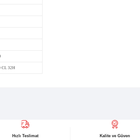
HIMANO ALTUS M310
HIMANO TOURNEY
HIMANO ALTUS SL-M315
HIMANO MT200 HD
HIMANO TY301 24X34X42T
HIMANO HG200 12-32T
KMC
ELLE ROYAL ORMA
50MM 27.2
20MM 31.8 AL.