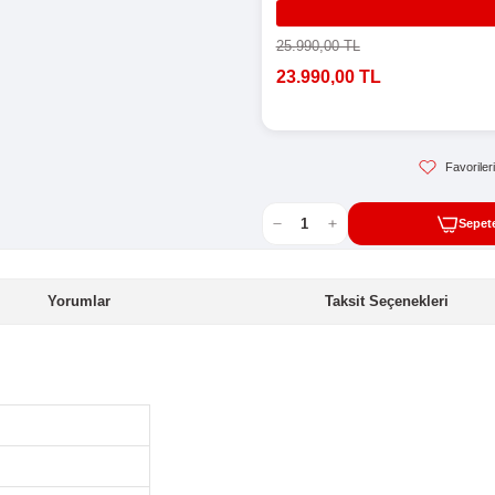
Sto
Kat
Hav
Ha
25.
23