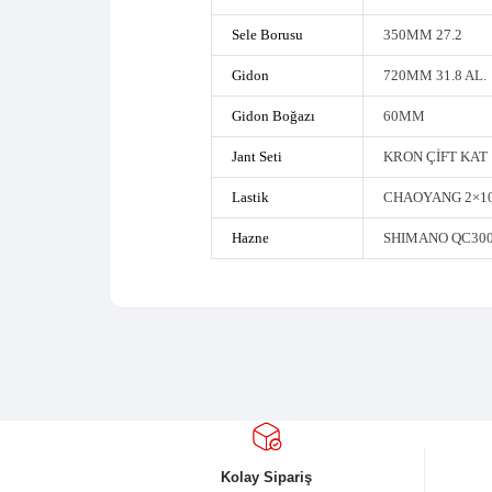
Arka Vites
S
Ön Vites
S
Vites Kolu
S
Fren
S
Aynakol
S
Ruble
S
Zincir
Sele
S
Sele Borusu
3
Gidon
7