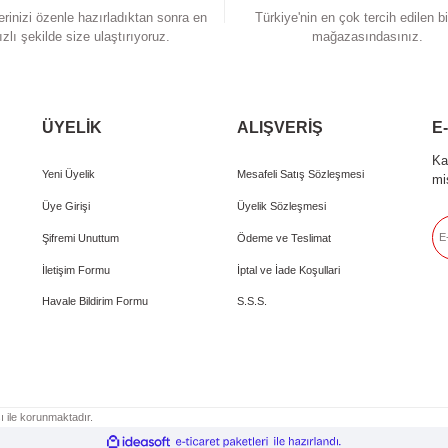
60MM
RON ÇİFT KAT
HAOYANG 2×10
HIMANO QC300 CL 32H
 ve diğer konularda yetersiz gördüğünüz noktaları öneri formunu kullanarak taraf
Bu ürüne ilk yorumu siz 
iyor.
Yorum Yaz
Hızlı Teslimat