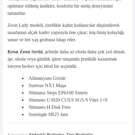
optimize edilmiş lastikler, konforlu bir sürüş deneyimini
tamamlar.
Zeon Lady modeli, özellikle kadın kullanıcılar düşünülerek
tasarlanan alçak kadro yapısıyla öne çıkar; iniş-biniş kolaylığı
sunar ve her yaş grubuna hitap eder.
Kron Zeon Serisi
, şehirde daha az eforla daha çok yol almak,
işe, okula veya günlük işlere ulaşımda pratiklik kazanmak
isteyen herkes için ideal bir seçimdir.
Alüminyum Gövde
Suntour NX1 Maşa
Shimano Steps EP6100 Sistem
Shimano U3020 CUES SGS 9 Vites 1×9
Shimano H.Disk Fren
Sunringle SR25 Jant
Kategoriler:
Elektrikli Bisikletler
,
Tüm Bisikletler