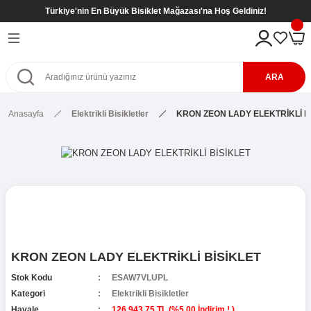
Türkiye'nin En Büyük Bisiklet Mağazası'na Hoş Geldiniz!
Geri Dön
Geri Dön
Geri Dön
Geri Dön
eri
kletleri
tleri
tleri
ARA
Bisikletleri
kletleri
Anasayfa
Elektrikli Bisikletler
KRON ZEON LADY ELEKTRİKLİ B
etleri
Bisikletleri
sikletleri
kletleri
kletleri ( 8- 12 Yaş )
kletleri
etleri
r
kletleri ( 8- 12 Yaş )
etleri ( 8- 12 Yaş )
SİKLETLER
ş)
KRON ZEON LADY ELEKTRİKLİ BİSİKLET
etleri ( 6- 9 Yaş )
Stok Kodu
ESAW7VLUPL
Kategori
Elektrikli Bisikletler
Havale
126.943,75 TL (%5,00 İndirim ! )