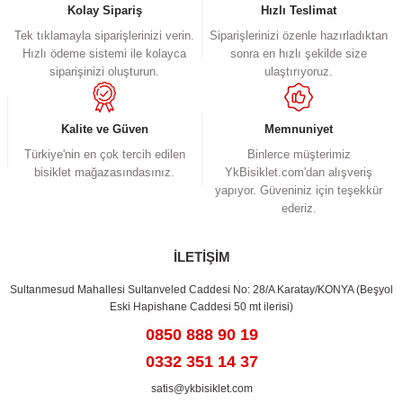
Ürün resmi kalitesiz, bozuk veya görüntülenemiyor.
Kolay Sipariş
Hızlı Teslimat
Ürün açıklamasında eksik bilgiler bulunuyor.
Tek tıklamayla siparişlerinizi verin.
Siparişlerinizi özenle hazırladıktan
Hızlı ödeme sistemi ile kolayca
sonra en hızlı şekilde size
Ürün bilgilerinde hatalar bulunuyor.
siparişinizi oluşturun.
ulaştırıyoruz.
Ürün fiyatı diğer sitelerden daha pahalı.
Bu ürüne benzer farklı alternatifler olmalı.
Kalite ve Güven
Memnuniyet
Türkiye'nin en çok tercih edilen
Binlerce müşterimiz
bisiklet mağazasındasınız.
YkBisiklet.com'dan alışveriş
yapıyor. Güveniniz için teşekkür
ederiz.
Gönder
İLETİŞİM
Sultanmesud Mahallesi Sultanveled Caddesi No: 28/A Karatay/KONYA (Beşyol
Eski Hapishane Caddesi 50 mt ilerisi)
0850 888 90 19
0332 351 14 37
satis@ykbisiklet.com