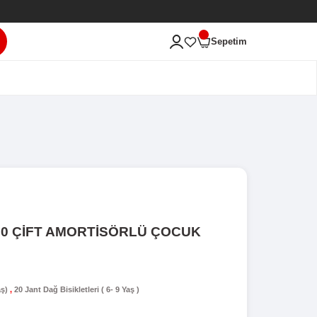
ası'na Hoş Geldiniz!
ARA
ERİ
 BİSİKLETİ
ALCANO HECTOR 20 ÇİFT AMORTİSÖ
İSİKLETİ