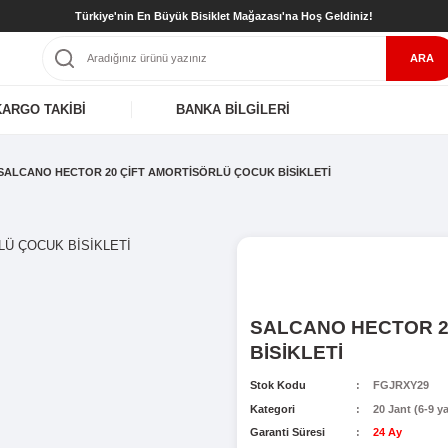
Türkiye'nin En Büyük Bisiklet Mağaz
KARGO TAKİBİ
BANKA BİLGİL
 (6-9 yaş)
SALCANO HECTOR 20 ÇİFT AMORTİSÖRLÜ ÇOCUK
S
B