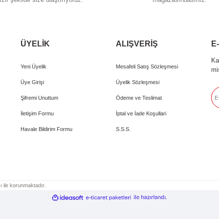
 ve diğer konularda yetersiz gördüğünüz noktaları öneri formunu kullanarak taraf
Bu ürüne ilk yorumu siz 
iyor.
Yorum Yaz
Hızlı Teslimat
Siparişlerinizi özenle hazırladıktan sonra en
Tü
hızlı şekilde size ulaştırıyoruz.
Gönder
ÜYELİK
ALI