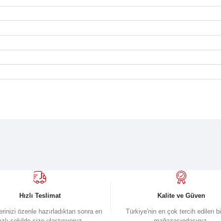
şa
sürüş konforunu artırır.
Mekanik disk frenler
güçlü ve güvenli du
ına uygundur.
 VİTES
RTİSÖRLÜ MAŞA