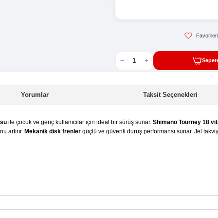
Sto
Kat
Hav
16
Yorumlar
lüminyum kadrosu
ile çocuk ve genç kullanıcılar için ideal bir sür