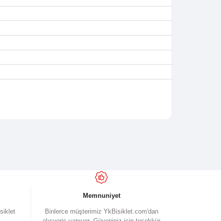
ruş performansı sunar. Jel takviyeli sele, uzun sürüşlerde rahatlı