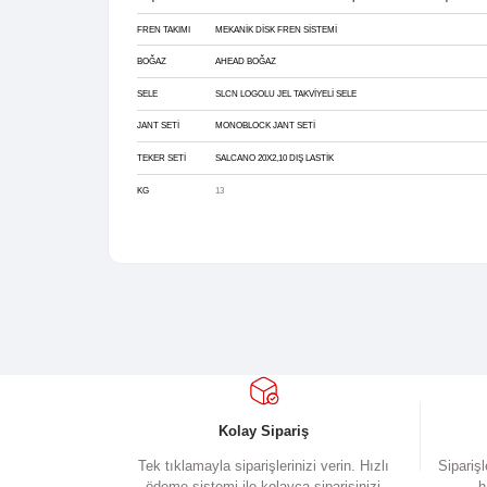
geçişleri sağlarken,
Zoom amortisörlü ma
lastikler
ve sağlam jant seti arazi kullanım
TEKNIK ÖZELLIKLER
TIPI
20 MTB
ARKA VITES
SHIMANO SL-RS36 / RD-TY21 TOURNEY 18
MAŞA
ZOOM 20” CH386 ALÜMİNYUM TAÇLI AMO
FREN TAKIMI
MEKANİK DİSK FREN SİSTEMİ
BOĞAZ
AHEAD BOĞAZ
SELE
SLCN LOGOLU JEL TAKVİYELİ SELE
JANT SETI
MONOBLOCK JANT SETİ
TEKER SETI
SALCANO 20X2,10 DIŞ LASTİK
KG
13