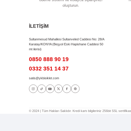
Bu ürünün fiyat bilgisi, resim, ürün açıklamalarında
Görüş ve önerileriniz için teşekkür ederiz.
Ürün resmi kalitesiz, bozuk veya görüntülenem
Ürün açıklamasında eksik bilgiler bulunuyor.
Ürün bilgilerinde hatalar bulunuyor.
Ürün fiyatı diğer sitelerden daha pahalı.
Bu ürüne benzer farklı alternatifler olmalı.
Kolay Sipariş
Tek tıklamayla siparişlerinizi verin. Hızlı
ödeme sistemi ile kolayca siparişinizi
oluşturun.
İLETİŞİM