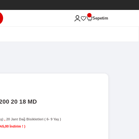
ası'na Hoş Geldiniz!
ARA
ERİ
ALCANO NG TEAM 200 20 18 MD