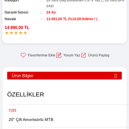
Kategori
20 Jant Dağ Bisikletleri ( 6- 9 Yaş )
,
20 Jant (6-9
yaş)
Garanti Süresi
24 Ay
Havale
13.491,00 TL (%10,00 İndirim ! )
14.990,00 TL
Yorum Yaz
Ürünü Paylaş
Ürün Bilgisi
ÖZELLİKLER
TİPİ
20" Çift Amortisörlü MTB