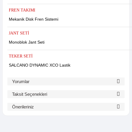
FREN TAKIMI
Mekanik Disk Fren Sistemi
JANT SETİ
Monoblok Jant Seti
TEKER SETİ
SALCANO DYNAMIC XCO Lastik
Yorumlar
Taksit Seçenekleri
Bu ürüne ilk yorumu siz yapın!
Önerileriniz
Bu ürünün fiyat bilgisi, resim, ürün açıklamalarında ve diğer
Yorum Yaz
konularda yetersiz gördüğünüz noktaları öneri formunu kullanarak
tarafımıza iletebilirsiniz.