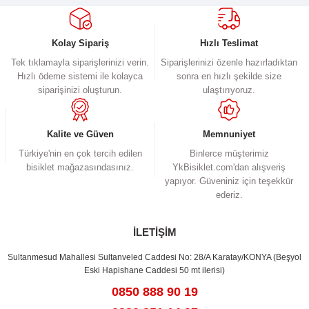
Görüş ve önerileriniz için teşekkür ederiz.
Ürün resmi kalitesiz, bozuk veya görüntülenemiyor.
Kolay Sipariş
Hızlı Teslimat
Ürün açıklamasında eksik bilgiler bulunuyor.
Tek tıklamayla siparişlerinizi verin.
Siparişlerinizi özenle hazırladıktan
Hızlı ödeme sistemi ile kolayca
sonra en hızlı şekilde size
Ürün bilgilerinde hatalar bulunuyor.
siparişinizi oluşturun.
ulaştırıyoruz.
Ürün fiyatı diğer sitelerden daha pahalı.
Bu ürüne benzer farklı alternatifler olmalı.
Kalite ve Güven
Memnuniyet
Türkiye'nin en çok tercih edilen
Binlerce müşterimiz
bisiklet mağazasındasınız.
YkBisiklet.com'dan alışveriş
yapıyor. Güveniniz için teşekkür
ederiz.
Gönder
İLETİŞİM
Sultanmesud Mahallesi Sultanveled Caddesi No: 28/A Karatay/KONYA (Beşyol
Eski Hapishane Caddesi 50 mt ilerisi)
0850 888 90 19