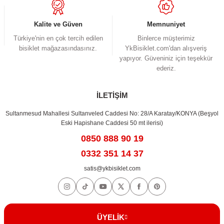
Bu ürüne benzer farklı alternatifler olmalı.
Kalite ve Güven
Memnuniyet
Türkiye'nin en çok tercih edilen
Binlerce müşterimiz
bisiklet mağazasındasınız.
YkBisiklet.com'dan alışveriş
yapıyor. Güveniniz için teşekkür
ederiz.
Gönder
İLETİŞİM
Sultanmesud Mahallesi Sultanveled Caddesi No: 28/A Karatay/KONYA (Beşyol
Eski Hapishane Caddesi 50 mt ilerisi)
0850 888 90 19
0332 351 14 37
satis@ykbisiklet.com
ÜYELİK