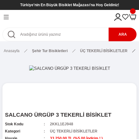
Türkiye'nin En Büyük Bisiklet Mağazası'na Hoş Geldiniz!
Geri Dön
Geri Dön
Geri Dön
Geri Dön
eri
kletleri
tleri
tleri
ARA
Bisikletleri
kletleri
Anasayfa
Şehir Tur Bisikletleri
ÜÇ TEKERLİ BİSİKLETLER
etleri
Bisikletleri
sikletleri
kletleri
kletleri ( 8- 12 Yaş )
kletleri
etleri
r
kletleri ( 8- 12 Yaş )
etleri ( 8- 12 Yaş )
SİKLETLER
ş)
SALCANO ÜRGÜP 3 TEKERLİ BİSİKLET
etleri ( 6- 9 Yaş )
Stok Kodu
2KKL1EJ948
Kategori
ÜÇ TEKERLİ BİSİKLETLER
Havale
33.250,00 TL (%5,00 İndirim ! )