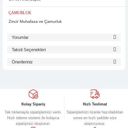
ÇAMURLUK
Zincir Muhafaza ve Çamurluk
Yorumlar
Taksit Seçenekleri
Bu ürüne ilk yorumu siz yapın!
Önerileriniz
Bu ürünün fiyat bilgisi, resim, ürün açıklamalarında ve diğer
Yorum Yaz
konularda yetersiz gördüğünüz noktaları öneri formunu kullanarak
tarafımıza iletebilirsiniz.
Görüş ve önerileriniz için teşekkür ederiz.
Ürün resmi kalitesiz, bozuk veya görüntülenemiyor.
Kolay Sipariş
Hızlı Teslimat
Ürün açıklamasında eksik bilgiler bulunuyor.
Tek tıklamayla siparişlerinizi verin.
Siparişlerinizi özenle hazırladıktan
Hızlı ödeme sistemi ile kolayca
sonra en hızlı şekilde size
Ürün bilgilerinde hatalar bulunuyor.
siparişinizi oluşturun.
ulaştırıyoruz.
Ürün fiyatı diğer sitelerden daha pahalı.