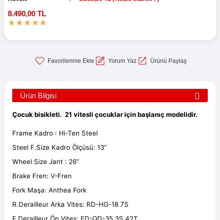
8.490,00 TL
Yorum Yaz
Ürünü Paylaş
Ürün Bilgisi
Çocuk bisikleti. 21 vitesli
çocuklar için başlanıç modelidir.
Frame Kadro : Hi-Ten Steel
Steel F.Size Kadro Ölçüsü: 13”
Wheel Size Jant : 26”
Brake Fren: V-Fren
Fork Maşa: Anthea Fork
R.Derailleur Arka Vites: RD-HG-18 7S
F.Derailleur Ön Vites: FD-QD-35 3S 42T