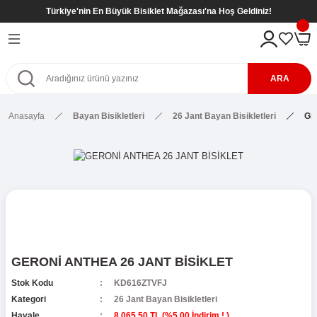
Türkiye'nin En Büyük Bisiklet Mağazası'na Hoş Geldiniz!
Geri Dön
Geri Dön
Geri Dön
Geri Dön
eri
kletleri
tleri
tleri
ARA
Bisikletleri
kletleri
Anasayfa
Bayan Bisikletleri
26 Jant Bayan Bisikletleri
GE
etleri
Bisikletleri
sikletleri
kletleri
kletleri ( 8- 12 Yaş )
kletleri
etleri
r
kletleri ( 8- 12 Yaş )
etleri ( 8- 12 Yaş )
SİKLETLER
ş)
GERONİ ANTHEA 26 JANT BİSİKLET
etleri ( 6- 9 Yaş )
Stok Kodu
KD616ZTVFJ
Kategori
26 Jant Bayan Bisikletleri
Havale
8.065,50 TL (%5,00 İndirim ! )