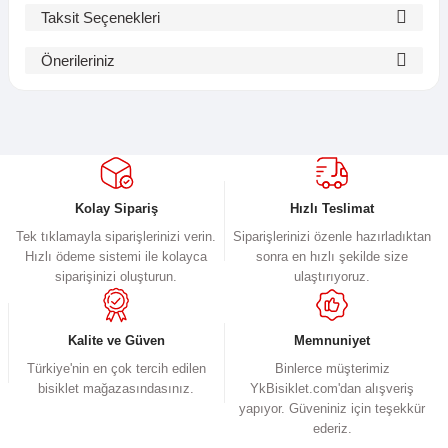
Taksit Seçenekleri
Bu ürüne ilk yorumu siz yapın!
Önerileriniz
Bu ürünün fiyat bilgisi, resim, ürün açıklamalarında ve diğer
Yorum Yaz
konularda yetersiz gördüğünüz noktaları öneri formunu kullanarak
tarafımıza iletebilirsiniz.
Görüş ve önerileriniz için teşekkür ederiz.
Ürün resmi kalitesiz, bozuk veya görüntülenemiyor.
Kolay Sipariş
Hızlı Teslimat
Ürün açıklamasında eksik bilgiler bulunuyor.
Tek tıklamayla siparişlerinizi verin.
Siparişlerinizi özenle hazırladıktan
Hızlı ödeme sistemi ile kolayca
sonra en hızlı şekilde size
Ürün bilgilerinde hatalar bulunuyor.
siparişinizi oluşturun.
ulaştırıyoruz.
Ürün fiyatı diğer sitelerden daha pahalı.
Bu ürüne benzer farklı alternatifler olmalı.
Kalite ve Güven
Memnuniyet
Türkiye'nin en çok tercih edilen
Binlerce müşterimiz
bisiklet mağazasındasınız.
YkBisiklet.com'dan alışveriş
yapıyor. Güveniniz için teşekkür
ederiz.