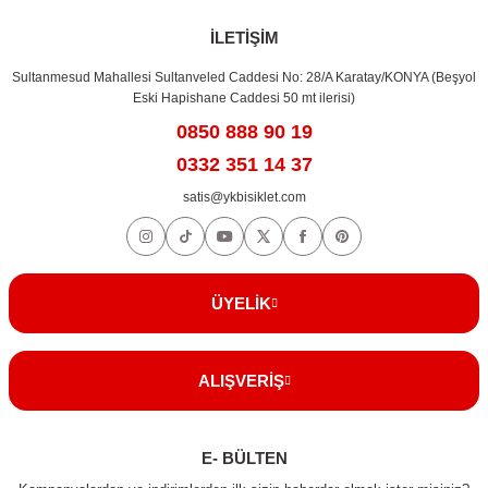
Gönder
İLETİŞİM
Sultanmesud Mahallesi Sultanveled Caddesi No: 28/A Karatay/KONYA (Beşyol
Eski Hapishane Caddesi 50 mt ilerisi)
0850 888 90 19
0332 351 14 37
satis@ykbisiklet.com
ÜYELİK
ALIŞVERİŞ
E- BÜLTEN