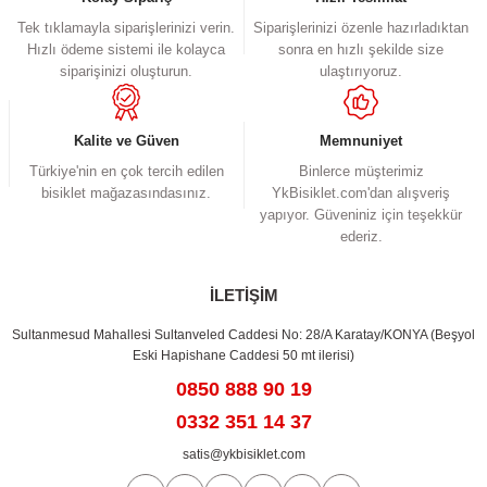
Tek tıklamayla siparişlerinizi verin.
Siparişlerinizi özenle hazırladıktan
Hızlı ödeme sistemi ile kolayca
sonra en hızlı şekilde size
siparişinizi oluşturun.
ulaştırıyoruz.
Kalite ve Güven
Memnuniyet
Türkiye'nin en çok tercih edilen
Binlerce müşterimiz
bisiklet mağazasındasınız.
YkBisiklet.com'dan alışveriş
yapıyor. Güveniniz için teşekkür
ederiz.
İLETİŞİM
Sultanmesud Mahallesi Sultanveled Caddesi No: 28/A Karatay/KONYA (Beşyol
Eski Hapishane Caddesi 50 mt ilerisi)
0850 888 90 19
0332 351 14 37
satis@ykbisiklet.com