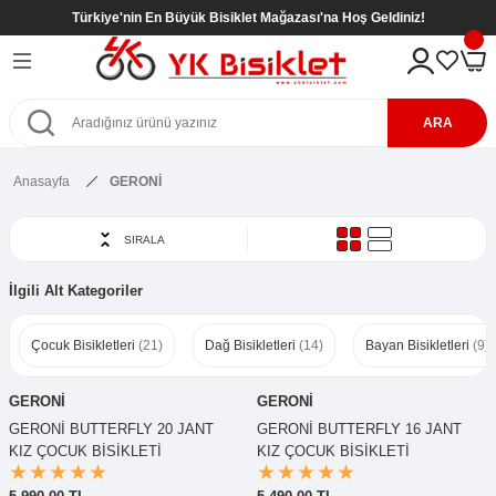
Türkiye'nin En Büyük Bisiklet Mağazası'na Hoş Geldiniz!
Geri Dön
Geri Dön
Geri Dön
Geri Dön
eri
kletleri
tleri
tleri
ARA
Bisikletleri
kletleri
Anasayfa
GERONİ
etleri
Bisikletleri
sikletleri
SIRALA
kletleri
kletleri ( 8- 12 Yaş )
kletleri
İlgili Alt Kategoriler
etleri
r
kletleri ( 8- 12 Yaş )
Çocuk Bisikletleri
(21)
Dağ Bisikletleri
(14)
Bayan Bisikletleri
(9)
etleri ( 8- 12 Yaş )
SİKLETLER
ş)
GERONİ
GERONİ
etleri ( 6- 9 Yaş )
GERONİ BUTTERFLY 20 JANT
GERONİ BUTTERFLY 16 JANT
KIZ ÇOCUK BİSİKLETİ
KIZ ÇOCUK BİSİKLETİ