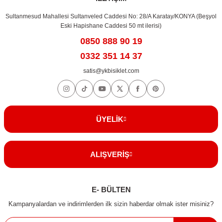
Sultanmesud Mahallesi Sultanveled Caddesi No: 28/A Karatay/KONYA (Beşyol
Eski Hapishane Caddesi 50 mt ilerisi)
0850 888 90 19
0332 351 14 37
satis@ykbisiklet.com
ÜYELİK
ALIŞVERİŞ
E- BÜLTEN
Kampanyalardan ve indirimlerden ilk sizin haberdar olmak ister misiniz?