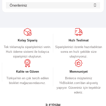
Bu ürüne ilk yorumu siz yapın!
Önerileriniz
Bu ürünün fiyat bilgisi, resim, ürün açıklamalarında ve diğer
Yorum Yaz
konularda yetersiz gördüğünüz noktaları öneri formunu kullanarak
tarafımıza iletebilirsiniz.
Görüş ve önerileriniz için teşekkür ederiz.
Ürün resmi kalitesiz, bozuk veya görüntülenemiyor.
Kolay Sipariş
Hızlı Teslimat
Ürün açıklamasında eksik bilgiler bulunuyor.
Tek tıklamayla siparişlerinizi verin.
Siparişlerinizi özenle hazırladıktan
Hızlı ödeme sistemi ile kolayca
sonra en hızlı şekilde size
Ürün bilgilerinde hatalar bulunuyor.
siparişinizi oluşturun.
ulaştırıyoruz.
Ürün fiyatı diğer sitelerden daha pahalı.
Bu ürüne benzer farklı alternatifler olmalı.
Kalite ve Güven
Memnuniyet
Türkiye'nin en çok tercih edilen
Binlerce müşterimiz
bisiklet mağazasındasınız.
YkBisiklet.com'dan alışveriş
yapıyor. Güveniniz için teşekkür
ederiz.
Gönder
İLETİŞİM