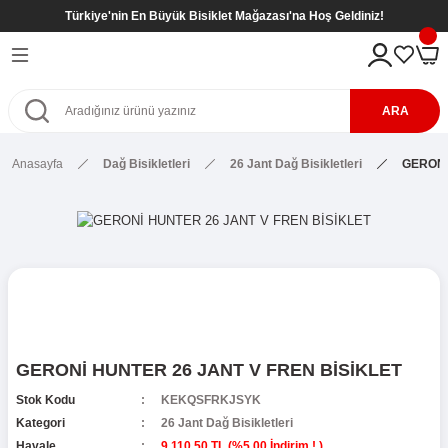
Türkiye'nin En Büyük Bisiklet Mağazası'na Hoş Geldiniz!
Geri Dön
Geri Dön
Geri Dön
Geri Dön
eri
kletleri
tleri
tleri
ARA
Bisikletleri
kletleri
Anasayfa
Dağ Bisikletleri
26 Jant Dağ Bisikletleri
GERONİ
etleri
Bisikletleri
sikletleri
kletleri
kletleri ( 8- 12 Yaş )
kletleri
etleri
r
kletleri ( 8- 12 Yaş )
etleri ( 8- 12 Yaş )
SİKLETLER
ş)
GERONİ HUNTER 26 JANT V FREN BİSİKLET
etleri ( 6- 9 Yaş )
Stok Kodu
KEKQSFRKJSYK
Kategori
26 Jant Dağ Bisikletleri
Havale
9.110,50 TL (%5,00 İndirim ! )