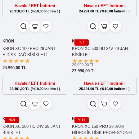
Havale / EFT İndirimi
Havale / EFT İndirimi
26.910,00 TL (%10,00 İndirim ! )
24.291,00 TL (%10,00 İndirim ! )
KRON
KRON
%7
KRON XC 100 PRO 29 JANT
KRON XC 500 HD 24V 29 JANT
H.DİSK DAĞ BİSİKLETİ
BİSİKLET
29.990,00 TL
24.990,00 TL
27.990,00 TL
Havale / EFT İndirimi
Havale / EFT İndirimi
22.491,00 TL (%10,00 İndirim ! )
25.191,00 TL (%10,00 İndirim ! )
KRON
KRON
%8
%11
KRON XC 300 HD 24V 29 JANT
KRON XC 150 PRO 29 JANT
BİSİKLET
HİDROLİK DİSK PROFESYONEL
DAĞ BİSİKLETİ