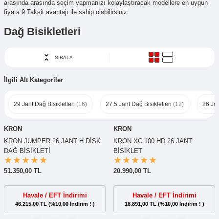
arasında arasında seçim yapmanızı kolaylaştıracak modellere en uygun
fiyata 9 Taksit avantajı ile sahip olabilirsiniz.
Dağ Bisikletleri
SIRALA
İlgili Alt Kategoriler
29 Jant Dağ Bisikletleri
(16)
27.5 Jant Dağ Bisikletleri
(12)
26 Jan
KRON
KRON
KRON JUMPER 26 JANT H.DİSK
KRON XC 100 HD 26 JANT
DAĞ BİSİKLETİ
BİSİKLET
51.350,00 TL
20.990,00 TL
Havale / EFT İndirimi
Havale / EFT İndirimi
46.215,00 TL (%10,00 İndirim ! )
18.891,00 TL (%10,00 İndirim ! )