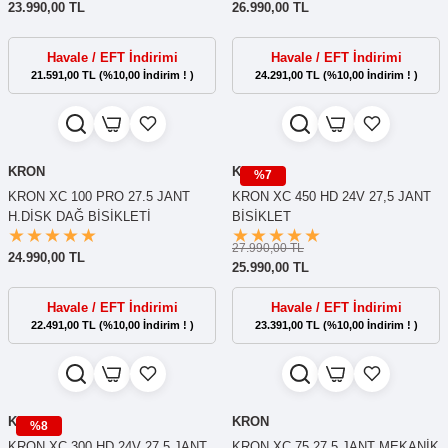
23.990,00 TL
26.990,00 TL
Havale / EFT İndirimi
Havale / EFT İndirimi
21.591,00 TL (%10,00 İndirim ! )
24.291,00 TL (%10,00 İndirim ! )
KRON
KRON
%7
KRON XC 100 PRO 27.5 JANT
KRON XC 450 HD 24V 27,5 JANT
H.DİSK DAĞ BİSİKLETİ
BİSİKLET
27.990,00 TL
24.990,00 TL
25.990,00 TL
Havale / EFT İndirimi
Havale / EFT İndirimi
22.491,00 TL (%10,00 İndirim ! )
23.391,00 TL (%10,00 İndirim ! )
KRON
KRON
%8
KRON XC 300 HD 24V 27,5 JANT
KRON XC 75 27.5 JANT MEKANİK