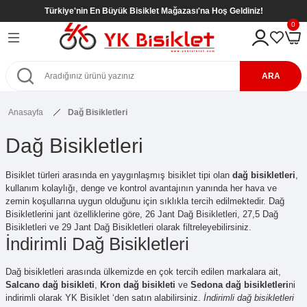
Türkiye'nin En Büyük Bisiklet Mağazası'na Hoş Geldiniz!
Geri Dön
Geri Dön
Geri Dön
Geri Dön
0
eri
kletleri
tleri
tleri
ARA
Bisikletleri
kletleri
Anasayfa
Dağ Bisikletleri
etleri
Bisikletleri
sikletleri
Dağ Bisikletleri
kletleri
kletleri ( 8- 12 Yaş )
kletleri
Bisiklet türleri arasında en yaygınlaşmış bisiklet tipi olan
dağ bisikletleri
,
kullanım kolaylığı, denge ve kontrol avantajının yanında her hava ve
etleri
r
kletleri ( 8- 12 Yaş )
zemin koşullarına uygun olduğunu için sıklıkla tercih edilmektedir. Dağ
Bisikletlerini jant özelliklerine göre,
26 Jant Dağ Bisikletleri
,
27,5 Dağ
etleri ( 8- 12 Yaş )
SİKLETLER
ş)
Bisikletleri
ve
29 Jant Dağ Bisikletleri
olarak filtreleyebilirsiniz.
İndirimli Dağ Bisikletleri
etleri ( 6- 9 Yaş )
Dağ bisikletleri arasında ülkemizde en çok tercih edilen markalara ait,
Salcano dağ bisikleti
,
Kron dağ bisikleti
ve
Sedona dağ bisikletleri
ni
indirimli olarak YK Bisiklet ‘den satın alabilirsiniz.
İndirimli dağ bisikletleri