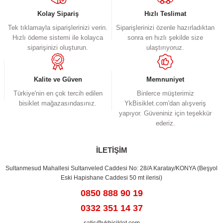
Kolay Sipariş
Hızlı Teslimat
Tek tıklamayla siparişlerinizi verin.
Siparişlerinizi özenle hazırladıktan
Hızlı ödeme sistemi ile kolayca
sonra en hızlı şekilde size
siparişinizi oluşturun.
ulaştırıyoruz.
Kalite ve Güven
Memnuniyet
Türkiye'nin en çok tercih edilen
Binlerce müşterimiz
bisiklet mağazasındasınız.
YkBisiklet.com'dan alışveriş
yapıyor. Güveniniz için teşekkür
ederiz.
İLETİŞİM
Sultanmesud Mahallesi Sultanveled Caddesi No: 28/A Karatay/KONYA (Beşyol
Eski Hapishane Caddesi 50 mt ilerisi)
0850 888 90 19
0332 351 14 37
satis@ykbisiklet.com